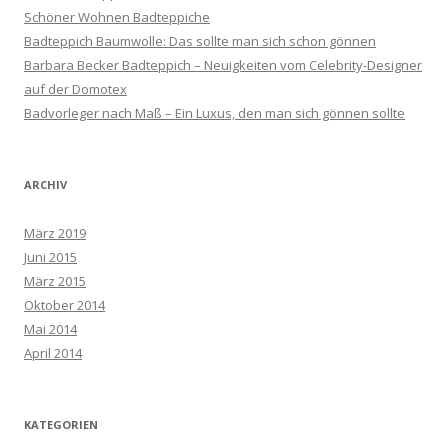
Schöner Wohnen Badteppiche
Badteppich Baumwolle: Das sollte man sich schon gönnen
Barbara Becker Badteppich – Neuigkeiten vom Celebrity-Designer
auf der Domotex
Badvorleger nach Maß – Ein Luxus, den man sich gönnen sollte
ARCHIV
März 2019
Juni 2015
März 2015
Oktober 2014
Mai 2014
April 2014
KATEGORIEN