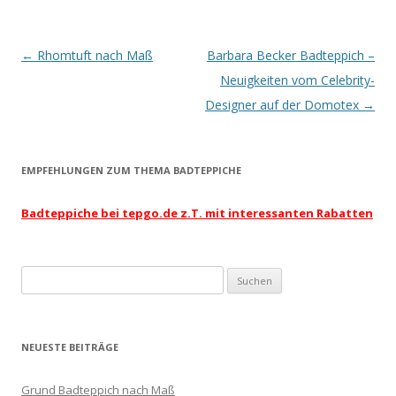
Artikel-Navigation
←
Rhomtuft nach Maß
Barbara Becker Badteppich –
Neuigkeiten vom Celebrity-
Designer auf der Domotex
→
EMPFEHLUNGEN ZUM THEMA BADTEPPICHE
Badteppiche bei tepgo.de z.T. mit interessanten Rabatten
Suchen
nach:
NEUESTE BEITRÄGE
Grund Badteppich nach Maß